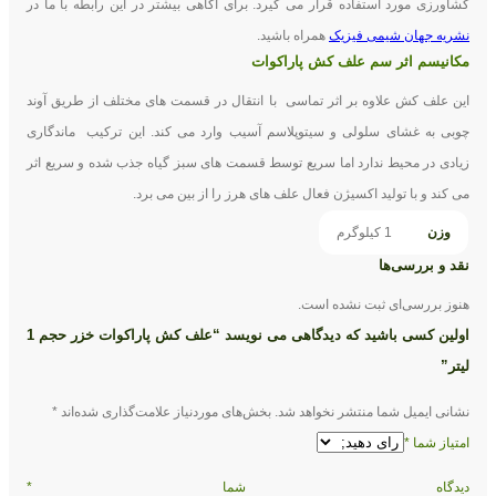
کشاورزی مورد استفاده قرار می گیرد. برای آگاهی بیشتر در این رابطه با ما در
نشریه جهان شیمی فیزیک
همراه باشید.
مكانيسم اثر سم علف کش پاراکوات
این علف کش علاوه بر اثر تماسی با انتقال در قسمت های مختلف از طریق آوند
چوبی به غشای سلولی و سيتوپلاسم آسيب وارد می كند. اين تركيب ماندگاری
زیادی در محیط ندارد اما سريع توسط قسمت های سبز گياه جذب شده و سريع اثر
می كند و با تولید اکسیژن فعال علف های هرز را از بین می برد.
وزن
1 کیلوگرم
نقد و بررسی‌ها
هنوز بررسی‌ای ثبت نشده است.
اولین کسی باشید که دیدگاهی می نویسد “علف کش پاراکوات خزر حجم 1
لیتر”
نشانی ایمیل شما منتشر نخواهد شد.
بخش‌های موردنیاز علامت‌گذاری شده‌اند
*
امتیاز شما
*
دیدگاه شما
*