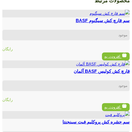
محصولات مرتبط
سم قارچ کش سیگنوم BASF
موجود
رایگان
افزودن به
قارچ کش کولیس BASF آلمان
موجود
رایگان
افزودن به
سم حشره کش پروکلیم فیت سینجنتا